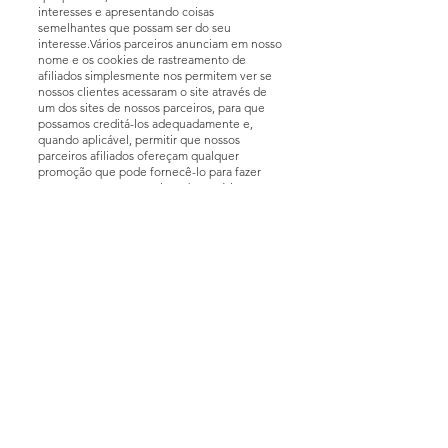
interesses e apresentando coisas
semelhantes que possam ser do seu
interesse.Vários parceiros anunciam em nosso
nome e os cookies de rastreamento de
afiliados simplesmente nos permitem ver se
nossos clientes acessaram o site através de
um dos sites de nossos parceiros, para que
possamos creditá-los adequadamente e,
quando aplicável, permitir que nossos
parceiros afiliados ofereçam qualquer
promoção que pode fornecê-lo para fazer
uma compra.Compromisso do UsuárioO
usuário se compromete a fazer uso adequado
dos conteúdos e da informação que o
Tadashi Odontologia oferece no site e com
caráter enunciativo, mas não limitativo:A) Não
se envolver em atividades que sejam ilegais
ou contrárias à boa fé a à ordem pública;B)
Não difundir propaganda ou conteúdo de
natureza racista, xenofóbica, bbebbet ou azar,
qualquer tipo de pornografia ilegal, de
apologia ao terrorismo ou contra os direitos
humanos;C) Não causar danos aos sistemas
físicos (hardwares) e lógicos (softwares) do
Tadashi Odontologia, de seus fornecedores
ou terceiros, para introduzir ou disseminar
vírus informáticos ou quaisquer outros
sistemas de hardware ou software que sejam