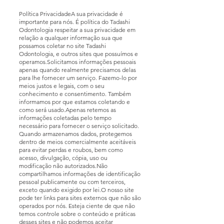
Política PrivacidadeA sua privacidade é
importante para nós. É política do Tadashi
Odontologia respeitar a sua privacidade em
relação a qualquer informação sua que
possamos coletar no site Tadashi
Odontologia, e outros sites que possuímos e
operamos.Solicitamos informações pessoais
apenas quando realmente precisamos delas
para lhe fornecer um serviço. Fazemo-lo por
meios justos e legais, com o seu
conhecimento e consentimento. Também
informamos por que estamos coletando e
como será usado.Apenas retemos as
informações coletadas pelo tempo
necessário para fornecer o serviço solicitado.
Quando armazenamos dados, protegemos
dentro de meios comercialmente aceitáveis ​​
para evitar perdas e roubos, bem como
acesso, divulgação, cópia, uso ou
modificação não autorizados.Não
compartilhamos informações de identificação
pessoal publicamente ou com terceiros,
exceto quando exigido por lei.O nosso site
pode ter links para sites externos que não são
operados por nós. Esteja ciente de que não
temos controle sobre o conteúdo e práticas
desses sites e não podemos aceitar