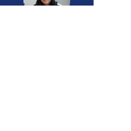
Dra. Daniele Sunto
Endodontista
Clínica Geral
Habilitada em Sedação com
Óxido
Nitroso