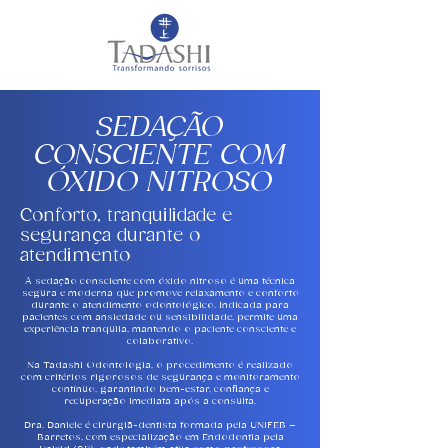
EDAÇÃO
S
CONSCIENTE COM
ÓXIDO NITROSO
Conforto, tranquilidade e
segurança durante o
atendimento
A sedação consciente com óxido nitroso é uma técnica
segura e moderna que promove relaxamento e conforto
durante o atendimento odontológico. Indicada para
pacientes com ansiedade ou sensibilidade, permite uma
experiência tranquila, mantendo o paciente consciente e
colaborativo.
Na Tadashi Odontologia, o procedimento é realizado
com critérios rigorosos de segurança e monitoramento
contínuo, garantindo bem-estar, confiança e
recuperação imediata após a consulta.
Dra. Daniele é cirurgiã-dentista formada pela UNIFEB –
Barretos, com especialização em Endodontia pela