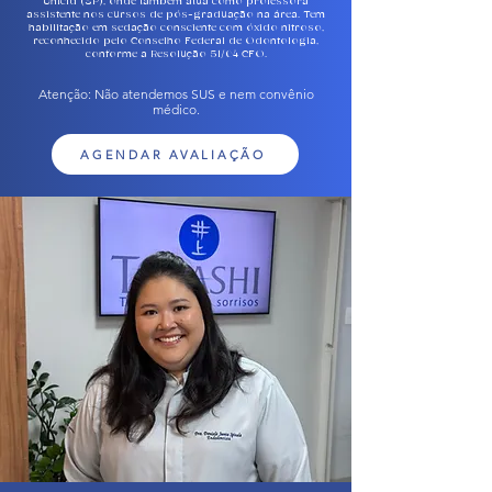
Unicid (SP), onde também atua como professora
assistente nos cursos de pós-graduação na área. Tem
habilitação em sedação consciente com óxido nitroso,
reconhecido pelo Conselho Federal de Odontologia,
conforme a Resolução 51/04 CFO.
Atenção: Não atendemos SUS e nem convênio
médico.
AGENDAR AVALIAÇÃO